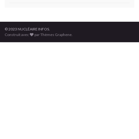
© 2023 NUCLÉAIRE INFOS.
Construit avec
par Thèmes Graphene.