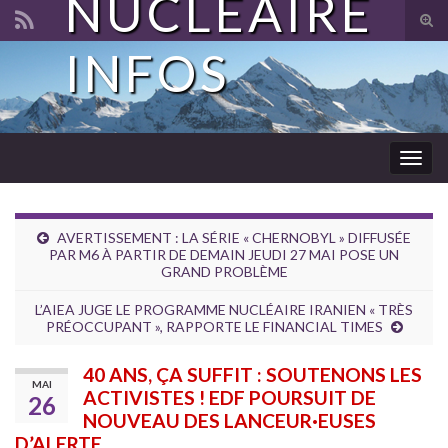
NUCLÉAIRE
Tog
sear
INFOS
Search for:
for
Togg
navig
AVERTISSEMENT : LA SÉRIE « CHERNOBYL » DIFFUSÉE
PAR M6 À PARTIR DE DEMAIN JEUDI 27 MAI POSE UN
GRAND PROBLÈME
L’AIEA JUGE LE PROGRAMME NUCLÉAIRE IRANIEN « TRÈS
PRÉOCCUPANT », RAPPORTE LE FINANCIAL TIMES
40 ANS, ÇA SUFFIT : SOUTENONS LES
MAI
ACTIVISTES ! EDF POURSUIT DE
26
NOUVEAU DES LANCEUR·EUSES
D’ALERTE