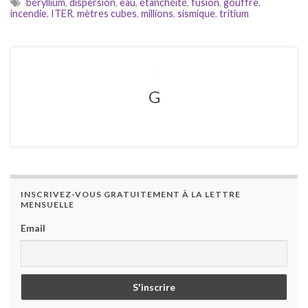
béryllium
,
dispersion
,
eau
,
étanchéité
,
fusion
,
gouffre
,
incendie
,
ITER
,
mètres cubes
,
millions
,
sismique
,
tritium
G
INSCRIVEZ-VOUS GRATUITEMENT À LA LETTRE
MENSUELLE
Email