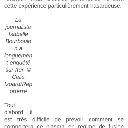
cette expérience particulièrement hasardeuse.
La
journaliste
Isabelle
Bourboulo
n a
longuemen
t enquêté
sur Iter.
©
Celia
Izoard/Rep
orterre
Tout
d’abord, il
est très difficile de prévoir comment se
comportera ce plasma en régime de fusion