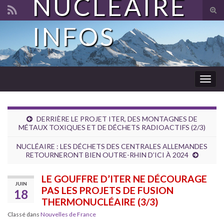
NUCLÉAIRE
Tog
sear
INFOS
Search for:
for
Togg
navig
DERRIÈRE LE PROJET ITER, DES MONTAGNES DE
MÉTAUX TOXIQUES ET DE DÉCHETS RADIOACTIFS (2/3)
NUCLÉAIRE : LES DÉCHETS DES CENTRALES ALLEMANDES
RETOURNERONT BIEN OUTRE-RHIN D’ICI À 2024
LE GOUFFRE D’ITER NE DÉCOURAGE
JUIN
PAS LES PROJETS DE FUSION
18
THERMONUCLÉAIRE (3/3)
Classé dans
Nouvelles de France