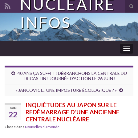
NUCLÉAIRE
Tog
sear
INFOS
Search for:
for
Togg
navig
40 ANS ÇA SUFFIT ! DÉBRANCHONS LA CENTRALE DU
TRICASTIN ! JOURNÉE D’ACTION LE 26 JUIN !
« JANCOVICI… UNE IMPOSTURE ÉCOLOGIQUE ? »
INQUIÉTUDES AU JAPON SUR LE
JUIN
REDÉMARRAGE D’UNE ANCIENNE
22
CENTRALE NUCLÉAIRE
Classé dans
Nouvelles du monde