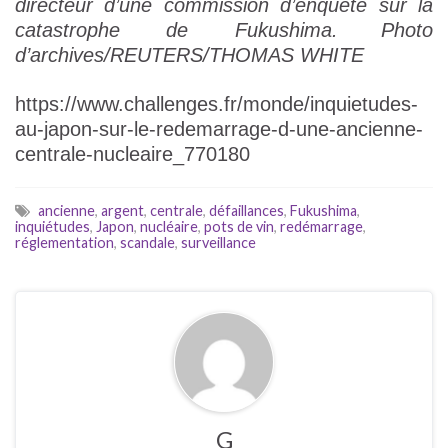
directeur d’une commission d’enquête sur la
catastrophe de Fukushima.
Photo
d’archives/REUTERS/THOMAS WHITE
https://www.challenges.fr/monde/inquietudes-
au-japon-sur-le-redemarrage-d-une-ancienne-
centrale-nucleaire_770180
ancienne
,
argent
,
centrale
,
défaillances
,
Fukushima
,
inquiétudes
,
Japon
,
nucléaire
,
pots de vin
,
redémarrage
,
réglementation
,
scandale
,
surveillance
G