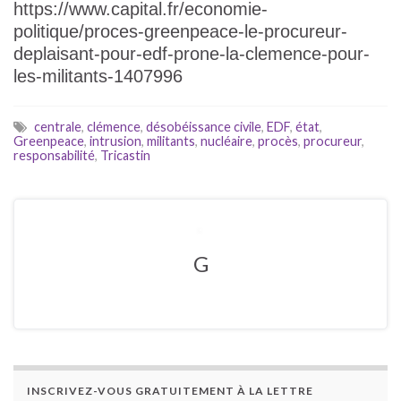
https://www.capital.fr/economie-
politique/proces-greenpeace-le-procureur-
deplaisant-pour-edf-prone-la-clemence-pour-
les-militants-1407996
centrale
,
clémence
,
désobéissance civile
,
EDF
,
état
,
Greenpeace
,
intrusion
,
militants
,
nucléaire
,
procès
,
procureur
,
responsabilité
,
Tricastin
G
INSCRIVEZ-VOUS GRATUITEMENT À LA LETTRE