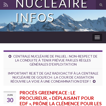
NUCLÉAIRE
Tog
sear
INFOS
Search for:
for
Togg
navig
CENTRALE NUCLÉAIRE DE PALUEL : NON-RESPECT DE
LA CONDUITE À TENIR PRÉVUE PAR LES RÈGLES
GÉNÉRALES D’EXPLOITATION
IMPORTANT REJET DE GAZ RADIOACTIF À LA CENTRALE
NUCLÉAIRE DE GOLFECH : LA COUR DE CASSATION
RÉOUVRE LA VOIE À UNE CONDAMNATION D’EDF !
PROCÉS GREENPEACE : LE
JUIN
PROCUREUR, « DÉPLAISANT POUR
30
EDF », PRÔNE LA CLÉMENCE POUR LES