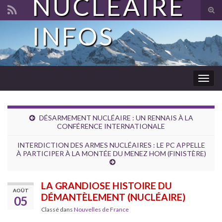
NUCLÉAIRE
Tog
sear
INFOS
Search for:
for
Togg
navig
DÉSARMEMENT NUCLÉAIRE : UN RENNAIS À LA
CONFÉRENCE INTERNATIONALE
INTERDICTION DES ARMES NUCLÉAIRES : LE PC APPELLE
À PARTICIPER À LA MONTÉE DU MENEZ HOM (FINISTÈRE)
LA GRANDIOSE HISTOIRE DU
AOÛT
DÉMANTÈLEMENT (NUCLÉAIRE)
05
Classé dans
Nouvelles de France