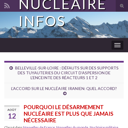
NUCLÉAIRE
Tog
sear
INFOS
Search for:
for
Togg
navig
BELLEVILLE-SUR-LOIRE : DÉFAUTS SUR DES SUPPORTS
DES TUYAUTERIES DU CIRCUIT D’ASPERSION DE
L’ENCEINTE DES RÉACTEURS 1 ET 2
L’ACCORD SUR LE NUCLÉAIRE IRANIEN: QUEL ACCORD?
POURQUOI LE DÉSARMEMENT
AOÛT
NUCLÉAIRE EST PLUS QUE JAMAIS
12
NÉCESSAIRE
Classé dans
Nouvelles de France
,
Nouvelles du monde
,
Nucléaire militaire