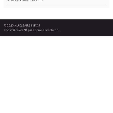
© 2023 NUCLÉAIRE INFOS.
Construit avec
par Thèmes Graphene.