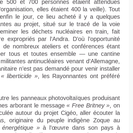
ntre 500 et 700 personnes étaient attendues
rganisation, elles étaient 400 la veille). Tout
nfin le jour, ce lieu acheté il y a quelques
es au projet, situé sur le tracé de la voie
miner les déchets nucléaires en train, fait
e expropriés par l’Andra. D’où l’opportunité
rs, de nombreux ateliers et conférences étant
er tous et toutes ensemble — une cantine
militantes antinucléaires venant d’Allemagne,
nitaire n’est pas demandé pour venir installer
e
« liberticide »
, les Rayonnantes ont préféré
utre les panneaux photovoltaïques produisant
sèches arborant le message
« Free Britney »
, on
ulée autour du projet Cigéo, aller écouter la
, originaire du peuple indigène Zoque au
 énergétique »
à l’œuvre dans son pays à