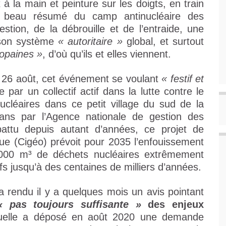
 à la main et peinture sur les doigts, en train
Un beau résumé du camp antinucléaire des
tion, de la débrouille et de l’entraide, une
s son système
« autoritaire »
global, et surtout
opaines »
, d’où qu’ils et elles viennent.
u 26 août, cet événement se voulant
« festif et
par un collectif actif dans la lutte contre le
ucléaires dans ce petit village du sud de la
ans par l’Agence nationale de gestion des
battu depuis autant d’années, ce projet de
que (Cigéo) prévoit pour 2035 l’enfouissement
000 m³ de déchets nucléaires extrêmement
fs jusqu’à des centaines de milliers d’années.
a rendu il y a quelques mois un avis pointant
« pas toujours suffisante »
des enjeux
quelle a déposé en août 2020 une demande