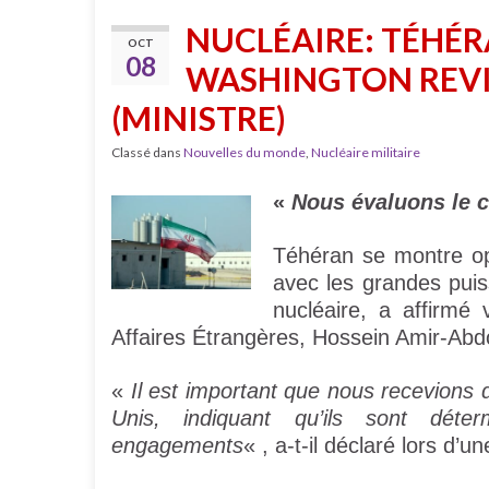
NUCLÉAIRE: TÉHÉR
OCT
08
WASHINGTON REVI
(MINISTRE)
Classé dans
Nouvelles du monde
,
Nucléaire militaire
«
Nous évaluons le 
Téhéran se montre opt
avec les grandes pui
nucléaire, a affirmé 
Affaires Étrangères, Hossein Amir-Abdo
«
Il est important que nous recevions d
Unis, indiquant qu’ils sont dét
engagements
« , a-t-il déclaré lors d