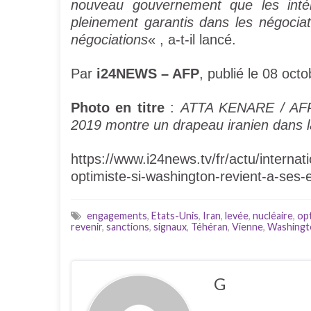
nouveau gouvernement que les intérê
pleinement garantis dans les négoci
négociations
« , a-t-il lancé.
Par
i24NEWS – AFP
, publié le 08 oc
Photo en titre
:
ATTA KENARE / AFPC
2019 montre un drapeau iranien dans l
https://www.i24news.tv/fr/actu/interna
optimiste-si-washington-revient-a-ses
engagements
,
Etats-Unis
,
Iran
,
levée
,
nucléaire
,
op
revenir
,
sanctions
,
signaux
,
Téhéran
,
Vienne
,
Washingt
G