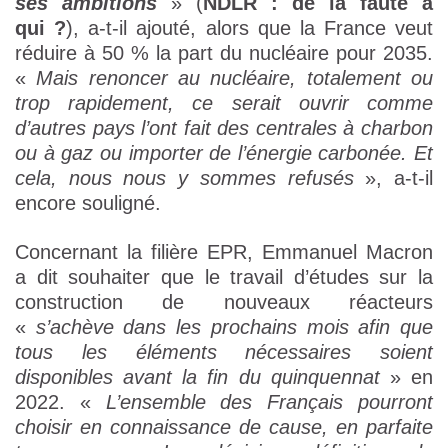
ses ambitions
» (
NDLR : de la faute à
qui ?
), a-t-il ajouté, alors que la France veut
réduire à 50 % la part du nucléaire pour 2035.
«
Mais renoncer au nucléaire, totalement ou
trop rapidement, ce serait ouvrir comme
d’autres pays l’ont fait des centrales à charbon
ou à gaz ou importer de l’énergie carbonée. Et
cela, nous nous y sommes refusés
», a-t-il
encore souligné.
Concernant la filière EPR, Emmanuel Macron
a dit souhaiter que le travail d’études sur la
construction de nouveaux réacteurs
«
s’achève dans les prochains mois afin que
tous les éléments nécessaires soient
disponibles avant la fin du quinquennat
» en
2022. «
L’ensemble des Français pourront
choisir en connaissance de cause, en parfaite