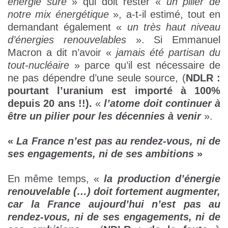
énergie sûre
» qui doit rester «
un pilier de
notre mix énergétique
», a-t-il estimé, tout en
demandant également «
un très haut niveau
d’énergies renouvelables
». Si Emmanuel
Macron a dit n’avoir «
jamais été partisan du
tout-nucléaire
» parce qu’il est nécessaire de
ne pas dépendre d’une seule source, (
NDLR :
pourtant l’uranium est importé à 100%
depuis 20 ans !!).
«
l’atome doit continuer à
être un pilier pour les décennies à venir
».
«
La France n’est pas au rendez-vous, ni de
ses engagements, ni de ses ambitions
»
En même temps, «
la production d’énergie
renouvelable (…) doit fortement augmenter,
car la France aujourd’hui n’est pas au
rendez-vous, ni de ses engagements, ni de