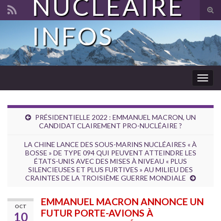
NUCLÉAIRE
Tog
sear
INFOS
Search for:
for
Togg
navig
PRÉSIDENTIELLE 2022 : EMMANUEL MACRON, UN
CANDIDAT CLAIREMENT PRO-NUCLÉAIRE ?
LA CHINE LANCE DES SOUS-MARINS NUCLÉAIRES « À
BOSSE » DE TYPE 094 QUI PEUVENT ATTEINDRE LES
ÉTATS-UNIS AVEC DES MISES À NIVEAU « PLUS
SILENCIEUSES ET PLUS FURTIVES » AU MILIEU DES
CRAINTES DE LA TROISIÈME GUERRE MONDIALE
EMMANUEL MACRON ANNONCE UN
OCT
FUTUR PORTE-AVIONS À
10