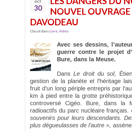
LES DANGERS DU N
OCT
30
NOUVEL OUVRAGE 
DAVODEAU
Classé dans
Livre
,
Vidéo
Avec ses dessins, l’auteu
guerre contre le projet 
Bure, dans la Meuse.
Dans
Le droit du sol
, Étie
gestion de la planète et l’héritage la
fruit d’un long périple entrepris par l
km à pied entre la grotte préhistoriqu
controversé Cigéo. Bure, dans la Me
radioactifs du parc nucléaire français.
souvenirs pour leurs descendants. De
plus dégueulasses de l’autre »,
assène 