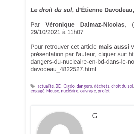
Le droit du sol
, d’Étienne Davodeau,
Par
Véronique Dalmaz-Nicolas
, (
29/10/2021 à 11h07
Pour retrouver cet article
mais aussi
v
présentation par l’auteur, cliquer sur:
ht
dangers-du-nucleaire-en-bd-dans-le-n
davodeau_4822527.html
actualité
,
BD
,
Cigéo
,
dangers
,
déchets
,
droit du sol
engagé
,
Meuse
,
nucléaire
,
ouvrage
,
projet
G