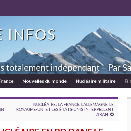
 INFOS
ns totalement indépendant – Par Sa
France
Nouvelles du monde
Nucléaire militaire
Fi
NUCLÉAIRE: LA FRANCE, L’ALLEMAGNE, LE
UN
ROYAUME-UNI ET LES ÉTATS-UNIS INTERPELLENT
L’IRAN