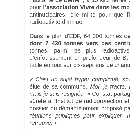
habitante de Berrien, à 15 kilomètres d
pour
l’association Vivre dans les mo
antinucléaires, elle milite pour que l
radioactivité diminue.
Dans le plan d’EDF, 64 000 tonnes de 
dont 7 430 tonnes vers des centr
tonnes, parmi les plus radioactive
d’enfouissement en profondeur de Bure
table en tout sur dix-sept ans de chanti
« C’est un sujet hyper compliqué,
sou
élue de sa commune.
Moi, je tracte, 
mais je suis résignée. »
Constat partagé
sûreté à l’Institut de radioprotection 
dossier du démantèlement proposé p
réunions publiques pour expliquer,
retrouve. »