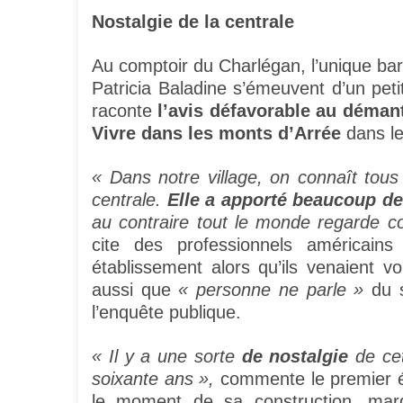
Nostalgie de la centrale
Au comptoir du Charlégan, l’unique bar-é
Patricia Baladine s’émeuvent d’un peti
raconte
l’avis défavorable au déman
Vivre dans les monts d’Arrée
dans le
« Dans notre village, on connaît tous q
centrale.
Elle a apporté beaucoup de
au contraire tout le monde regarde c
cite des professionnels américain
établissement alors qu’ils venaient vo
aussi que
« personne ne parle »
du s
l’enquête publique.
«
Il y a une sorte
de nostalgie
de cet
soixante ans »,
commente le premier édi
le moment de sa construction, ma