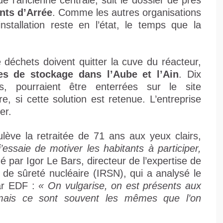
e l’ancienne centrale, suit le dossier de près
nts d’Arrée
. Comme les autres organisations
’installation reste en l’état, le temps que la
déchets doivent quitter la cuve du réacteur,
es de stockage dans l’Aube et l’Ain
. Dix
s, pourraient être enterrées sur le site
, si cette solution est retenue. L’entreprise
er.
lève la retraitée de 71 ans aux yeux clairs,
j’essaie de motiver les habitants à participer,
 par Igor Le Bars, directeur de l’expertise de
et de sûreté nucléaire (IRSN), qui a analysé le
ar EDF :
« On vulgarise, on est présents aux
 mais ce sont souvent les mêmes que l’on