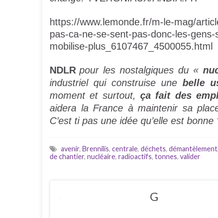
https://www.lemonde.fr/m-le-mag/article
pas-ca-ne-se-sent-pas-donc-les-gens-s-
mobilise-plus_6107467_4500055.html
NDLR
pour les nostalgiques du «
nuc
industriel qui construise une
belle 
moment et surtout,
ça fait des empl
aidera la France à maintenir sa pla
C’est ti pas une idée qu’elle est bonne 
avenir
,
Brennilis
,
centrale
,
déchets
,
démantèlement
de chantier
,
nucléaire
,
radioactifs
,
tonnes
,
valider
G