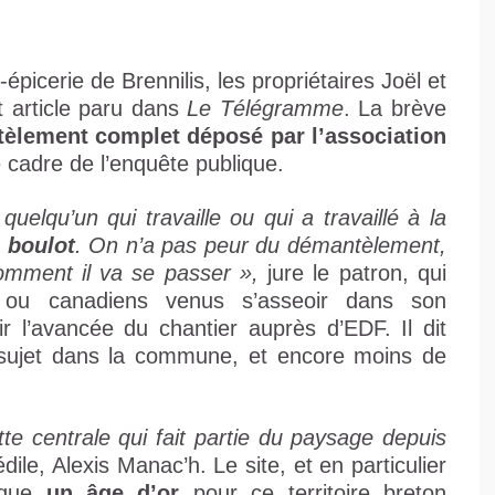
picerie de Brennilis, les propriétaires Joël et
t article paru dans
Le Télégramme
. La brève
tèlement complet déposé par l’association
 cadre de l’enquête publique.
uelqu’un qui travaille ou qui a travaillé à la
 boulot
. On n’a pas peur du démantèlement,
omment il va se passer »,
jure le patron, qui
s ou canadiens venus s’asseoir dans son
ir l’avancée du chantier auprès d’EDF. Il dit
ujet dans la commune, et encore moins de
te centrale qui fait partie du paysage depuis
le, Alexis Manac’h. Le site, et en particulier
rque
un âge d’or
pour ce territoire breton