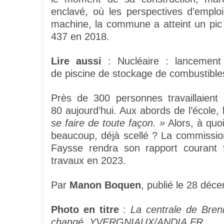
enclavé, où les perspectives d’emplo
machine, la commune a atteint un pic d
437 en 2018.
Lire aussi
: Nucléaire : lancement
de piscine de stockage de combustible
Près de 300 personnes travaillaient p
80 aujourd’hui. Aux abords de l’école,
se faire de toute façon. »
Alors, à quo
beaucoup, déjà scellé ? La commission
Faysse rendra son rapport courant f
travaux en 2023.
Par
Manon Boquen
, publié le 28 dé
Photo en titre
:
La centrale de Brenn
changé.
YVERGNIAUX/ANDIA.FR