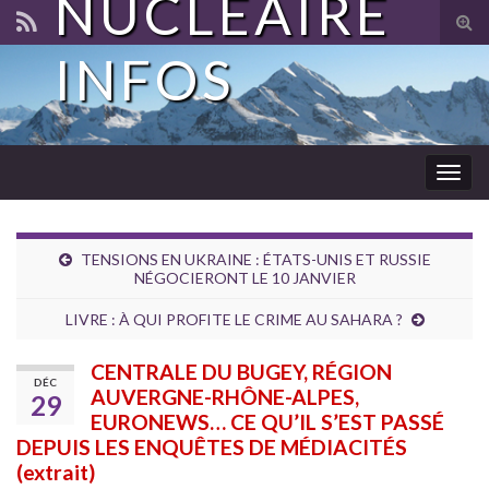
NUCLÉAIRE
Tog
sear
INFOS
for
Togg
navig
TENSIONS EN UKRAINE : ÉTATS-UNIS ET RUSSIE
NÉGOCIERONT LE 10 JANVIER
LIVRE : À QUI PROFITE LE CRIME AU SAHARA ?
CENTRALE DU BUGEY, RÉGION
DÉC
AUVERGNE-RHÔNE-ALPES,
29
EURONEWS… CE QU’IL S’EST PASSÉ
DEPUIS LES ENQUÊTES DE MÉDIACITÉS
(extrait)