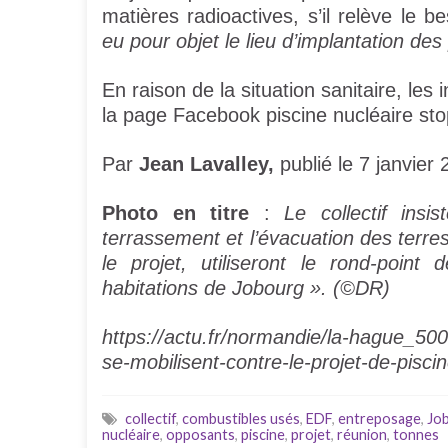
matières radioactives, s’il relève le
eu pour objet le lieu d’implantation des
En raison de la situation sanitaire, les
la page Facebook piscine nucléaire sto
Par
Jean Lavalley,
publié le 7 janvier
Photo en titre
:
Le collectif insi
terrassement et l’évacuation des terre
le projet, utiliseront le rond-poi
habitations de Jobourg ». (©DR)
https://actu.fr/normandie/la-hague_50
se-mobilisent-contre-le-projet-de-pisc
collectif
,
combustibles usés
,
EDF
,
entreposage
,
Jo
nucléaire
,
opposants
,
piscine
,
projet
,
réunion
,
tonnes