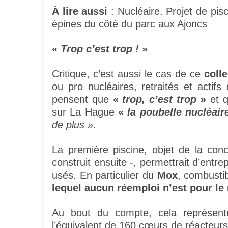
À lire aussi
: Nucléaire. Projet de pis
épines du côté du parc aux Ajoncs
«
Trop c’est trop !
»
Critique, c’est aussi le cas de ce
coll
ou pro nucléaires, retraités et actif
pensent que
«
trop, c’est trop
»
et q
sur La Hague
«
la poubelle nucléair
de plus
».
La première piscine, objet de la con
construit ensuite -, permettrait d’ent
usés. En particulier du
Mox
, combusti
lequel aucun réemploi n’est pour l
Au bout du compte, cela représente
l’équivalent de 160 cœurs de réacteurs