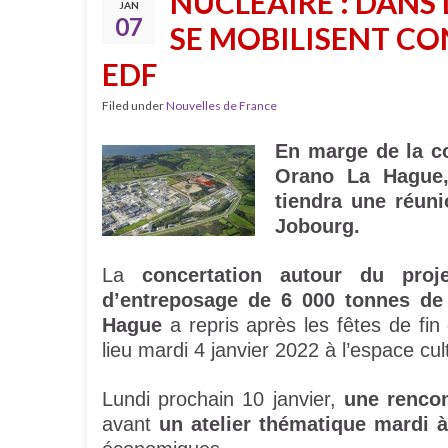
NUCLÉAIRE : DANS
JAN
07
SE MOBILISENT CON
EDF
Filed under
Nouvelles de France
En marge de la co
Orano La Hague, 
tiendra une réuni
Jobourg.
La
concertation autour du proj
d’entreposage de 6 000 tonnes de
Hague
a repris après les fêtes de fin
lieu mardi 4 janvier 2022 à l’espace cul
Lundi prochain 10 janvier,
une rencon
avant
un atelier thématique mardi 