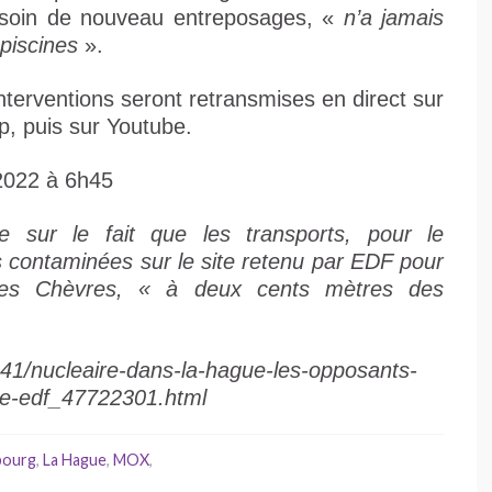
 besoin de nouveau entreposages, «
n’a jamais
 piscines
».
 interventions seront retransmises en direct sur
p, puis sur Youtube.
 2022 à 6h45
ste sur le fait que les transports, pour le
s contaminées sur le site retenu par EDF pour
nt des Chèvres, « à deux cents mètres des
041/nucleaire-dans-la-hague-les-opposants-
ine-edf_47722301.html
bourg
,
La Hague
,
MOX
,