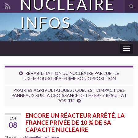
NUCLÉAIRE
Tog
sear
INFOS
Search for:
for
Togg
navig
RÉHABILITATION DU NUCLÉAIRE PAR L’UE : LE
LUXEMBOURG RÉAFFIRME SON OPPOSITION
PRAIRIES AGRIVOLTAÏQUES : QUEL EST L’IMPACT DES
PANNEAUX SUR LA CROISSANCE DE L’HERBE ? RÉSULTAT
POSITIF
ENCORE UN RÉACTEUR ARRÊTÉ, LA
JAN
FRANCE PRIVÉE DE 10 % DE SA
08
CAPACITÉ NUCLÉAIRE
Classé dans
Nouvelles de France