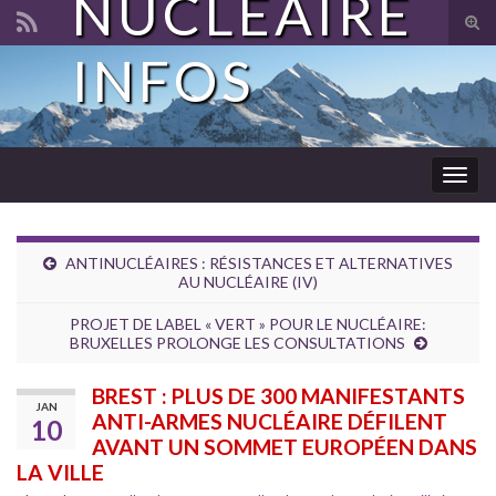
NUCLÉAIRE
Tog
sear
INFOS
Search for:
for
Togg
navig
ANTINUCLÉAIRES : RÉSISTANCES ET ALTERNATIVES
AU NUCLÉAIRE (IV)
PROJET DE LABEL « VERT » POUR LE NUCLÉAIRE:
BRUXELLES PROLONGE LES CONSULTATIONS
BREST : PLUS DE 300 MANIFESTANTS
JAN
ANTI-ARMES NUCLÉAIRE DÉFILENT
10
AVANT UN SOMMET EUROPÉEN DANS
LA VILLE