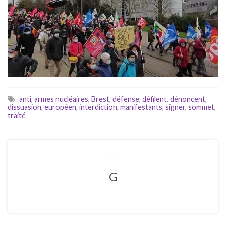
anti
,
armes nucléaires
,
Brest
,
défense
,
défilent
,
dénoncent
,
dissuasion
,
européen
,
interdiction
,
manifestants
,
signer
,
sommet
,
traité
G