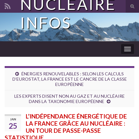
NUCLÉAIRE
Tog
sear
INFOS
Search for:
for
Togg
navig
ÉNERGIES RENOUVELABLES : SELON LES CALCULS
D’EUROSTAT, LA FRANCE EST LE CANCRE DE LA CLASSE
EUROPÉENNE
LES EXPERTS DISENT NON AU GAZ ET AU NUCLÉAIRE
DANS LA TAXONOMIE EUROPÉENNE
L’INDÉPENDANCE ÉNERGÉTIQUE DE
JAN
LA FRANCE GRÂCE AU NUCLÉAIRE :
25
UN TOUR DE PASSE-PASSE
STATISTIQUE