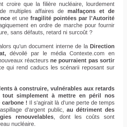
croire que la filière nucléaire, lourdement
e multiples affaires de
malfaçons et de
ence
et une
fragilité pointées par l’Autorité
magiquement en ordre de marche pour fournir
re, sans défauts, retard ni surcoût ?
 alors qu’un document interne de la
Direction
at,
dévoilé par le média Contexte.com en
 nouveaux réacteurs
ne pourraient pas sortir
ce qui rend caducs les scénarii reposant sur
lents à construire, vulnérables aux retards
t tout simplement à mettre en péril nos
é carbone !
Il s’agirait là d’une perte de temps
aspillage d’argent public,
au détriment des
gies renouvelables
, dont les coûts sont
veau nucléaire.