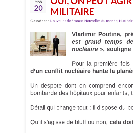
OUI, ON PEUT AGI
MAR
20
MILITAIRE
Classé dans
Nouvelles de France
,
Nouvelles du monde
,
Nucléair
Vladimir Poutine, pr
est grand temps de
nucléaire
», souligne 
Pour la première fois 
d’un conflit nucléaire hante la planè
Un despote dont on comprend encore 
bombarde des hôpitaux pour enfants, tir
Détail qui change tout : il dispose du 
Qu’il s’agisse de bluff ou non,
cela doi