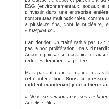
La Caisse de dépôt et placement du 
ESG (environnementaux, sociaux et d
d’investir dans une entreprise entiè
nombreuses multinationales, comme Bo
à plusieurs fins, dont le nucléaire, 
«
marginaux
».
L’an dernier, un traité ratifié par 12
pas la non-prolifération, mais
l’interd
Aucune puissance nucléaire ni aucun
réduit évidemment sa portée.
Mais partout dans le monde, des vil
cette interdiction.
Sous la pression 
militent maintenant pour adhérer au
«
Nous ne devrions pas sous-estimer
Annelise Riles.