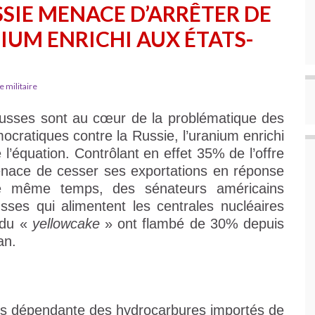
SSIE MENACE D’ARRÊTER DE
UM ENRICHI AUX ÉTATS-
e militaire
z russes sont au cœur de la problématique des
cratiques contre la Russie, l’uranium enrichi
 l’équation. Contrôlant en effet 35% de l’offre
enace de cesser ses exportations en réponse
le même temps, des sénateurs américains
sses qui alimentent les centrales nucléaires
x du «
yellowcake
» ont flambé de 30% depuis
an.
rès dépendante des hydrocarbures importés de