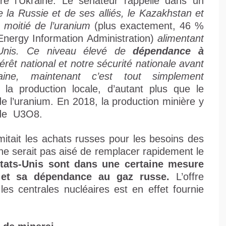
tre l’Ukraine. Le sénateur rappelle dans un
e la Russie et de ses alliés, le Kazakhstan et
 moitié de l’uranium
(plus exactement, 46 %
Energy Information Administration)
alimentant
s-Unis. Ce niveau élevé de
dépendance à
rêt national et notre sécurité nationale avant
aine, maintenant c’est tout simplement
r la production locale, d’autant plus que le
 de l’uranium. En 2018, la production minière y
) de U3O8.
itait les achats russes pour les besoins des
 ne serait pas aisé de remplacer rapidement le
tats-Unis sont dans une certaine mesure
e et sa dépendance au gaz russe.
L’offre
les centrales nucléaires est en effet fournie