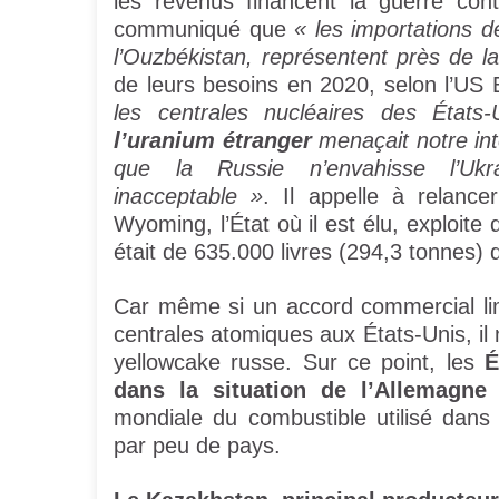
les revenus financent la guerre con
communiqué que
« les importations d
l’Ouzbékistan, représentent près de la
de leurs besoins en 2020, selon l’US 
les centrales nucléaires des État
l’uranium étranger
menaçait notre inté
que la Russie n’envahisse l’Ukr
inacceptable »
. Il appelle à relance
Wyoming, l’État où il est élu, exploite
était de 635.000 livres (294,3 tonnes
Car même si un accord commercial lim
centrales atomiques aux États-Unis, il
yellowcake russe. Sur ce point, les
É
dans la situation de l’Allemagn
mondiale du combustible utilisé dans 
par peu de pays.