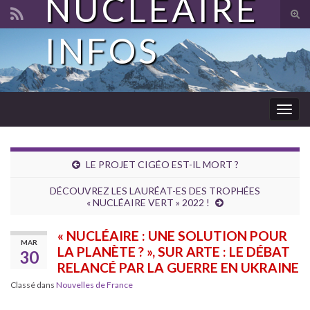
NUCLÉAIRE
Tog
sear
INFOS
Search for:
for
Togg
navig
LE PROJET CIGÉO EST-IL MORT ?
DÉCOUVREZ LES LAURÉAT-ES DES TROPHÉES
« NUCLÉAIRE VERT » 2022 !
« NUCLÉAIRE : UNE SOLUTION POUR
MAR
LA PLANÈTE ? », SUR ARTE : LE DÉBAT
30
RELANCÉ PAR LA GUERRE EN UKRAINE
Classé dans
Nouvelles de France