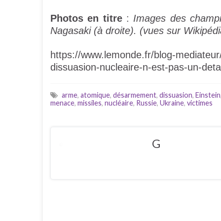
Photos en titre
:
Images des champi
Nagasaki (à droite). (vues sur Wikipédi
https://www.lemonde.fr/blog-mediateur/
dissuasion-nucleaire-n-est-pas-un-de
arme
,
atomique
,
désarmement
,
dissuasion
,
Einstein
menace
,
missiles
,
nucléaire
,
Russie
,
Ukraine
,
victimes
G