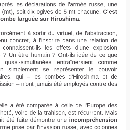
après les déclarations de l’armée russe, une
mt), soit dix ogives de 5 mt chacune.
C’est
 bombe larguée sur Hiroshima.
rcément à sortir du virtuel, de l’abstraction,
u concret, à l’inscrire dans une relation de
onnaissent-ils les effets d’une explosion
e ? Un être humain ? Ont-ils idée de ce que
s quasi-simultanées entraîneraient comme
on simplement se représenter le pouvoir
aires, qui – les bombes d’Hiroshima et de
ission – n’ont jamais été employés contre des
tuelle a été comparée à celle de l’Europe des
eté, voire de la trahison, est récurrent. Mais
ait été faite démontre une
incompréhension
rme prise par l’invasion russe, avec colonnes