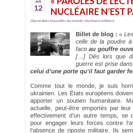
« PAROLES DE LECT
AVR
12
NUCLÉAIRE N’EST P
Classé dans
Nouvelles du monde
,
Nucléaire militaire
Billet de blog :
«
Les
celle de la poudre 
face
au gouffre ouve
[…] Dès lors que de
guerre est prise dans
celui d’une porte qu’il faut garder f
Comme tout le monde, je suis horrif
ukrainien. Les États européens doivent 
apporter un soutien humanitaire. Ma
actuelle, peut-être emportés par leur 
effectivement d’un autre temps, se 
pour engager leurs forces contre l’
l’absence de riposte militaire. Ils se