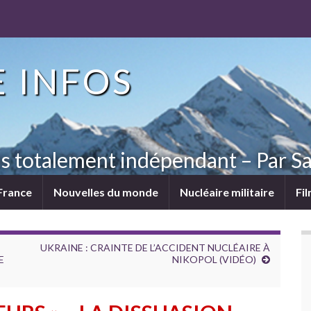
 INFOS
ns totalement indépendant – Par Sa
France
Nouvelles du monde
Nucléaire militaire
Fi
UKRAINE : CRAINTE DE L’ACCIDENT NUCLÉAIRE À
E
NIKOPOL (VIDÉO)