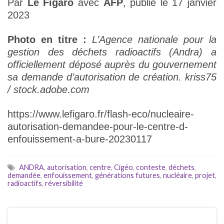
Par
Le Figaro
avec
AFP
, publié le 17 janvier
2023
Photo en titre :
L’Agence nationale pour la
gestion des déchets radioactifs (Andra) a
officiellement déposé auprès du gouvernement
sa demande d’autorisation de création. kriss75
/ stock.adobe.com
https://www.lefigaro.fr/flash-eco/nucleaire-
autorisation-demandee-pour-le-centre-d-
enfouissement-a-bure-20230117
ANDRA
,
autorisation
,
centre
,
Cigéo
,
conteste
,
déchets
,
demandée
,
enfouissement
,
générations futures
,
nucléaire
,
projet
,
radioactifs
,
réversibilité