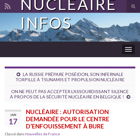
NUCLÉAIRE
Tog
sear
INFOS
Search for:
for
Togg
navig
LA RUSSIE PRÉPARE POSÉIDON, SON INFERNALE
TORPILLE À TSUNAMIS ET PROPULSION NUCLÉAIRE
ON NE PEUT PAS ACCEPTER L’ASSOURDISSANT SILENCE
À PROPOS DE LA SÉCURITÉ NUCLÉAIRE EN BELGIQUE !
NUCLÉAIRE : AUTORISATION
JAN
DEMANDÉE POUR LE CENTRE
17
D’ENFOUISSEMENT À BURE
Classé dans
Nouvelles de France