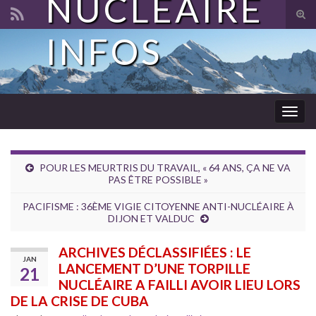
NUCLÉAIRE
Tog
sear
INFOS
Search for:
for
Togg
navig
POUR LES MEURTRIS DU TRAVAIL, « 64 ANS, ÇA NE VA
PAS ÊTRE POSSIBLE »
PACIFISME : 36ÈME VIGIE CITOYENNE ANTI-NUCLÉAIRE À
DIJON ET VALDUC
ARCHIVES DÉCLASSIFIÉES : LE
JAN
LANCEMENT D’UNE TORPILLE
21
NUCLÉAIRE A FAILLI AVOIR LIEU LORS
DE LA CRISE DE CUBA