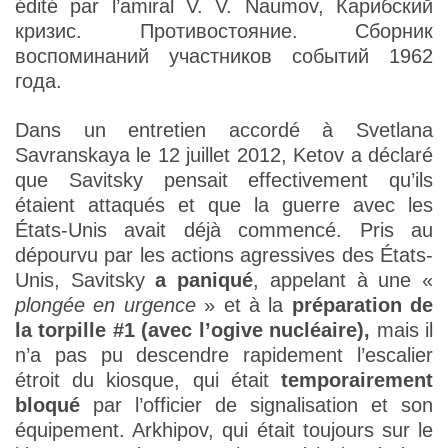
édité par l’amiral V. V. Naumov, Карибский
кризис. Противостояние. Сборник
воспоминаний участников событий 1962
года.
Dans un entretien accordé à Svetlana
Savranskaya le 12 juillet 2012, Ketov a déclaré
que Savitsky pensait effectivement qu’ils
étaient attaqués et que la guerre avec les
États-Unis avait déjà commencé. Pris au
dépourvu par les actions agressives des États-
Unis, Savitsky
a paniqué
, appelant à une «
plongée en urgence
» et à la
préparation de
la torpille #1 (avec l’ogive nucléaire),
mais il
n’a pas pu descendre rapidement l’escalier
étroit du kiosque, qui était
temporairement
bloqué
par l’officier de signalisation et son
équipement. Arkhipov, qui était toujours sur le