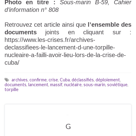
Photo en titre :
Sous-marin B-59, Cahier
d’information n° 808
Retrouvez cet article ainsi que
l’ensemble des
documents
joints en cliquant sur :
https://www.les-crises.fr/archives-
declassifiees-le-lancement-d-une-torpille-
nucleaire-a-failli-avoir-lieu-lors-de-la-crise-de-
cuba/
archives
,
confirme
,
crise
,
Cuba
,
déclassifiés
,
déploiement
,
documents
,
lancement
,
massif
,
nucléaire
,
sous-marin
,
soviétique
,
torpille
G