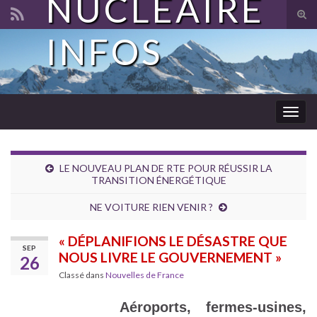
NUCLÉAIRE
Tog
sear
INFOS
Search for:
for
Togg
navig
LE NOUVEAU PLAN DE RTE POUR RÉUSSIR LA
TRANSITION ÉNERGÉTIQUE
NE VOITURE RIEN VENIR ?
« DÉPLANIFIONS LE DÉSASTRE QUE
SEP
NOUS LIVRE LE GOUVERNEMENT »
26
Classé dans
Nouvelles de France
Aéroports, fermes-usines,