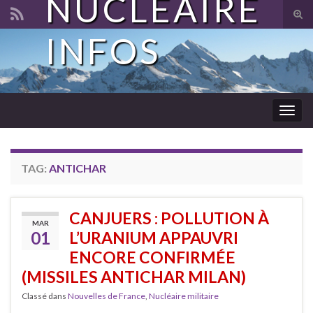
NUCLÉAIRE
Tog
sear
INFOS
Search for:
for
Togg
navig
TAG:
ANTICHAR
CANJUERS : POLLUTION À
MAR
01
L’URANIUM APPAUVRI
ENCORE CONFIRMÉE
(MISSILES ANTICHAR MILAN)
Classé dans
Nouvelles de France
,
Nucléaire militaire