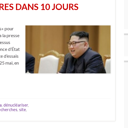
RES DANS 10 JOURS
s» pour
a la presse
cessus
ence d’État
 d’essais
25 mai, en
a
,
dénucléariser
,
echerches
,
site
,