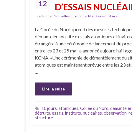
12
D’ESSAIS NUCLÉAI
Filed under
Nouvelles du monde
,
Nucléaire militaire
La Corée du Nord «prend des mesures technique
démanteler son site d’essais atomiques et inviter
étrangère à une cérémonie de lancement du pro
entre les 23 et 25 mai, a annoncé aujourd’hui l’ag
KCNA. «Une cérémonie de démantèlement du site
atomiques est maintenant prévue entre les 23 et 
…
Lire la suite
10 jours
,
atomiques
,
Corée du Nord
,
démantèler
détruits
,
essais
,
instituts
,
nucléaires
,
observation
,
r
structure