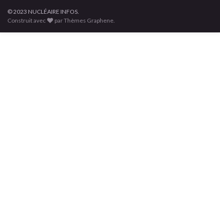
© 2023 NUCLÉAIRE INFOS.
Construit avec
par Thèmes Graphene.