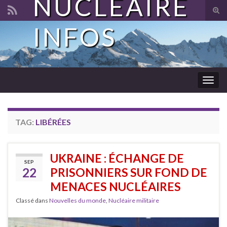
NUCLÉAIRE
Tog
sear
INFOS
Search for:
for
Togg
navig
TAG:
LIBÉRÉES
UKRAINE : ÉCHANGE DE
SEP
22
PRISONNIERS SUR FOND DE
MENACES NUCLÉAIRES
Classé dans
Nouvelles du monde
,
Nucléaire militaire