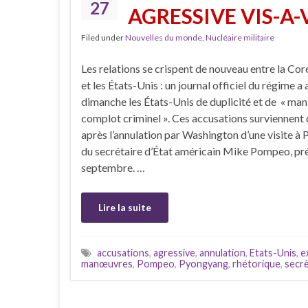
27
AGRESSIVE VIS-A
Filed under
Nouvelles du monde
,
Nucléaire militaire
Les relations se crispent de nouveau entre la Co
et les États-Unis : un journal officiel du régime a
dimanche les États-Unis de duplicité et de « ma
complot criminel ». Ces accusations surviennent 
après l’annulation par Washington d’une visite 
du secrétaire d’État américain Mike Pompeo, pr
septembre. …
Lire la suite
accusations
,
agressive
,
annulation
,
Etats-Unis
,
e
manœuvres
,
Pompeo
,
Pyongyang
,
rhétorique
,
secr