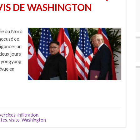
-VIS DE WASHINGTON
rée du Nord
 accusé ce
nigancer un
deux jours
à Pyongyang
évue en
xercices
,
infiltration
,
ètes
,
visite
,
Washington