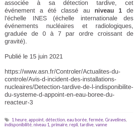
associée à sa détection tardive, cet
événement a été classé au
niveau 1
de
l’échelle INES (échelle internationale des
événements nucléaires et radiologiques,
graduée de 0 à 7 par ordre croissant de
gravité).
Publié le 15 juin 2021
https://www.asn.fr/Controler/Actualites-du-
controle/Avis-d-incident-des-installations-
nucleaires/Detection-tardive-de-l-indisponibilite-
du-systeme-d-appoint-en-eau-boree-du-
reacteur-3
1 heure
,
appoint
,
détection
,
eau borée
,
fermée
,
Gravelines
,
indisponibilité
,
niveau 1
,
primaire
,
repli
,
tardive
,
vanne