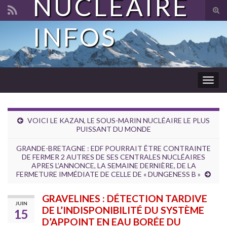
NUCLÉAIRE
Tog
sear
INFOS
Search for:
for
Togg
navig
VOICI LE KAZAN, LE SOUS-MARIN NUCLÉAIRE LE PLUS
PUISSANT DU MONDE
GRANDE-BRETAGNE : EDF POURRAIT ÊTRE CONTRAINTE
DE FERMER 2 AUTRES DE SES CENTRALES NUCLÉAIRES
APRES L’ANNONCE, LA SEMAINE DERNIÈRE, DE LA
FERMETURE IMMÉDIATE DE CELLE DE « DUNGENESS B »
GRAVELINES : DÉTECTION TARDIVE
JUIN
DE L’INDISPONIBILITÉ DU SYSTÈME
15
D’APPOINT EN EAU BORÉE DU