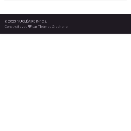
© 2023 NUCLÉAIRE INFOS.
Construit avec
par Thèmes Graphene.