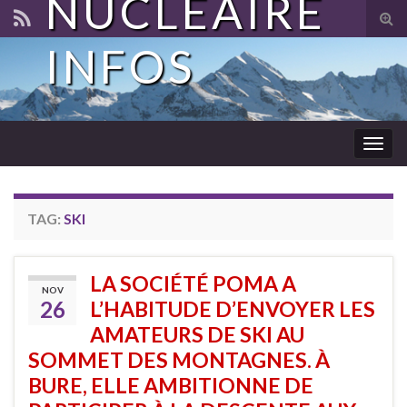
NUCLÉAIRE
Tog
sear
INFOS
for
Togg
navig
TAG:
SKI
LA SOCIÉTÉ POMA A
NOV
26
L’HABITUDE D’ENVOYER LES
AMATEURS DE SKI AU
SOMMET DES MONTAGNES. À
BURE, ELLE AMBITIONNE DE