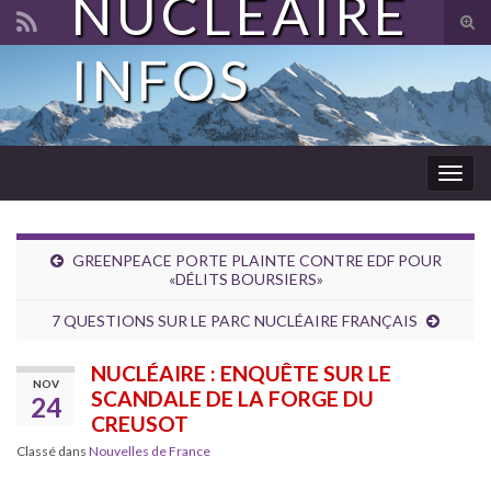
NUCLÉAIRE
Tog
sear
INFOS
Search for:
for
Togg
navig
GREENPEACE PORTE PLAINTE CONTRE EDF POUR
«DÉLITS BOURSIERS»
7 QUESTIONS SUR LE PARC NUCLÉAIRE FRANÇAIS
NUCLÉAIRE : ENQUÊTE SUR LE
NOV
SCANDALE DE LA FORGE DU
24
CREUSOT
Classé dans
Nouvelles de France