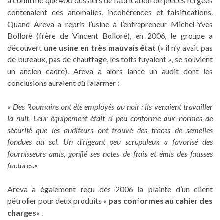
a confirmé que 400 dossiers de fabrication de pièces forgées
contenaient des anomalies, incohérences et falsifications.
Quand Areva a repris l’usine à l’entrepreneur Michel-Yves
Bolloré (frère de Vincent Bolloré), en 2006, le groupe a
découvert
une usine en très mauvais état
(« il n’y avait pas
de bureaux, pas de chauffage, les toits fuyaient », se souvient
un ancien cadre). Areva a alors lancé un audit dont les
conclusions auraient dû l’alarmer :
«
Des Roumains ont été employés au noir : ils venaient travailler
la nuit. Leur équipement était si peu conforme aux normes de
sécurité que les auditeurs ont trouvé des traces de semelles
fondues au sol. Un dirigeant peu scrupuleux a favorisé des
fournisseurs amis, gonflé ses notes de frais et émis des fausses
factures.
«
Areva a également reçu dès 2006 la plainte d’un client
pétrolier pour deux produits «
pas conformes au cahier des
charges
« .