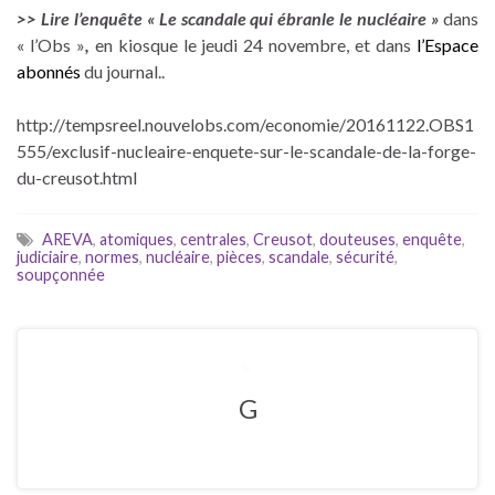
>> Lire l’enquête « Le scandale qui ébranle le nucléaire »
dans
« l’Obs »
,
en kiosque le jeudi 24 novembre, et dans
l’Espace
abonnés
du journal..
http://tempsreel.nouvelobs.com/economie/20161122.OBS1
555/exclusif-nucleaire-enquete-sur-le-scandale-de-la-forge-
du-creusot.html
AREVA
,
atomiques
,
centrales
,
Creusot
,
douteuses
,
enquête
,
judiciaire
,
normes
,
nucléaire
,
pièces
,
scandale
,
sécurité
,
soupçonnée
G