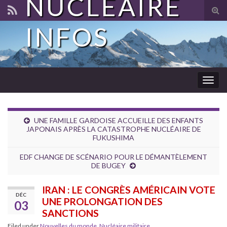
NUCLÉAIRE
Tog
sear
INFOS
for
Togg
navig
UNE FAMILLE GARDOISE ACCUEILLE DES ENFANTS
JAPONAIS APRÈS LA CATASTROPHE NUCLÉAIRE DE
FUKUSHIMA
EDF CHANGE DE SCÉNARIO POUR LE DÉMANTÈLEMENT
DE BUGEY
IRAN : LE CONGRÈS AMÉRICAIN VOTE
DÉC
UNE PROLONGATION DES
03
SANCTIONS
Filed under
Nouvelles du monde
,
Nucléaire militaire