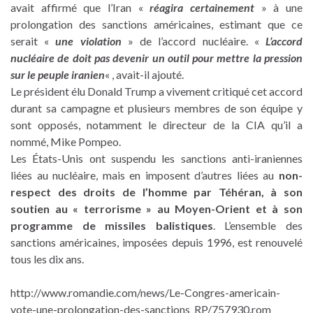
avait affirmé que l’Iran «
réagira certainement
» à une
prolongation des sanctions américaines, estimant que ce
serait «
une violation
» de l’accord nucléaire. «
L’accord
nucléaire de doit pas devenir un outil pour mettre la pression
sur le peuple iranien
« , avait-il ajouté.
Le président élu Donald Trump a vivement critiqué cet accord
durant sa campagne et plusieurs membres de son équipe y
sont opposés, notamment le directeur de la CIA qu’il a
nommé, Mike Pompeo.
Les États-Unis ont suspendu les sanctions anti-iraniennes
liées au nucléaire, mais en imposent d’autres liées au
non-
respect des droits de l’homme par Téhéran, à son
soutien au « terrorisme » au Moyen-Orient et à son
programme de missiles balistiques
. L’ensemble des
sanctions américaines, imposées depuis 1996, est renouvelé
tous les dix ans.
http://www.romandie.com/news/Le-Congres-americain-
vote-une-prolongation-des-sanctions_RP/757930.rom