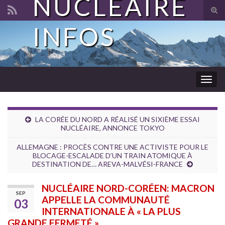
NUCLÉAIRE
Tog
sear
INFOS
Search for:
for
Togg
navig
LA CORÉE DU NORD A RÉALISÉ UN SIXIÈME ESSAI
NUCLÉAIRE, ANNONCE TOKYO
ALLEMAGNE : PROCÈS CONTRE UNE ACTIVISTE POUR LE
BLOCAGE-ESCALADE D’UN TRAIN ATOMIQUE À
DESTINATION DE… AREVA-MALVÉSI-FRANCE
NUCLÉAIRE NORD-CORÉEN: MACRON
SEP
APPELLE LA COMMUNAUTÉ
03
INTERNATIONALE À « LA PLUS
GRANDE FERMETÉ »