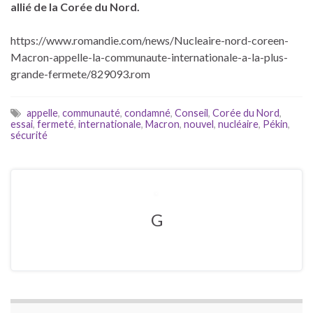
allié de la Corée du Nord.
https://www.romandie.com/news/Nucleaire-nord-coreen-
Macron-appelle-la-communaute-internationale-a-la-plus-
grande-fermete/829093.rom
appelle
,
communauté
,
condamné
,
Conseil
,
Corée du Nord
,
essai
,
fermeté
,
internationale
,
Macron
,
nouvel
,
nucléaire
,
Pékin
,
sécurité
G