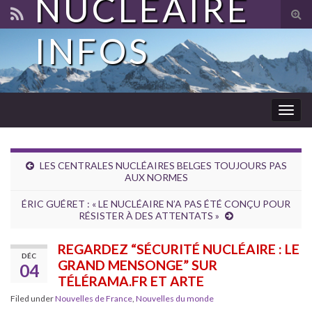
NUCLÉAIRE
Tog
sear
INFOS
for
Togg
navig
LES CENTRALES NUCLÉAIRES BELGES TOUJOURS PAS
AUX NORMES
ÉRIC GUÉRET : « LE NUCLÉAIRE N’A PAS ÉTÉ CONÇU POUR
RÉSISTER À DES ATTENTATS »
REGARDEZ “SÉCURITÉ NUCLÉAIRE : LE
DÉC
GRAND MENSONGE” SUR
04
TÉLÉRAMA.FR ET ARTE
Filed under
Nouvelles de France
,
Nouvelles du monde