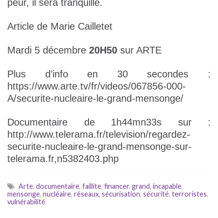
peur, il sera tranquille.
Article de Marie Cailletet
Mardi 5 décembre
20H50
sur ARTE
Plus d’info en 30 secondes :
https://www.arte.tv/fr/videos/067856-000-
A/securite-nucleaire-le-grand-mensonge/
Documentaire de 1h44mn33s sur :
http://www.telerama.fr/television/regardez-
securite-nucleaire-le-grand-mensonge-sur-
telerama.fr,n5382403.php
Arte
,
documentaire
,
faillite
,
financer
,
grand
,
incapable
,
mensonge
,
nucléaire
,
réseaux
,
sécurisation
,
sécurité
,
terroristes
,
vulnérabilité