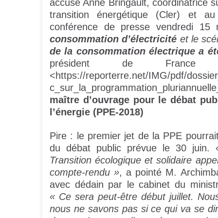
accusé Anne Bringault, coordinatrice s
transition énergétique (Cler) et a
conférence de presse vendredi 15
consommation d’électricité
et le scé
de la consommation électrique a ét
président de France n
<https://reporterre.net/IMG/pdf/doss
c_sur_la_programmation_pluriannuel
maître d’ouvrage pour le débat pub
l’énergie (PPE-2018)
Pire : le premier jet de la PPE pourrait
du débat public prévue le 30 juin.
Transition écologique et solidaire appe
compte-rendu »
, a pointé M. Archimb
avec dédain par le cabinet du ministr
« Ce sera peut-être début juillet. N
nous ne savons pas si ce qui va se dire