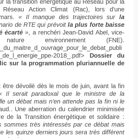
ur la transition énergétique au Réseau pour la
u Réseau Action Climat (Rac), lors d’une
 mars.
« Il manque des trajectoires sur
la
nario de RTE qui prévoit
la plus forte baisse
é écarté
»
, a renchéri Jean-David Abel, vice-
ature environnement (FNE).
ier_du_maitre_d_ouvrage_pour_le_debat_publi
le_de_l_energie_ppe-2018_.pdf>
Dossier du
lic sur la programmation pluriannuelle de
 être dévoilé dès le mois de juin, avant la fin
« Il serait paradoxal que le ministre de la
lle un débat mais n’en attende pas la fin ni le
aud.. Une aberration du calendrier minimisée
e de la Transition énergétique et solidaire :
ous sommes très intéressés par ce débat mais
 les quinze derniers jours sera très différent