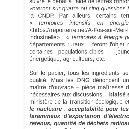
suivre le débat à l’aide de lettres d’inf
voteront sur quatre ou cinq questions 
la CNDP. Par ailleurs, certains te
« territoires intensifs en énerg
<https://reporterre.net/A-Fos-sur-Mer-
industrielle> ,
« territoires à énergie p
départements ruraux – feront l’objet
certaines populations-cibles : jeu
énergétique, agriculteurs, etc.
Sur le papier, tous les ingrédients s
qualité. Mais les ONG dénoncent un
maître d’ouvrage – pièce maîtresse 
nécessaires aux discussions –
biaisé 
ministère de la Transition écologique et
le nucléaire
:
acceptabilité pour le
faramineux d’exportation d’électri
retenus, quantité de déchets radioa