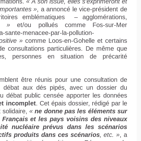
ormations.
«
À son issue, elles s’exprimeront et
importantes »
, a annoncé le vice-président de
rritoires emblématiques – agglomérations,
ie »
et/ou pollués comme Fos-sur-Mer
la-sante-menacee-par-la-pollution-
ositive »
comme Loos-en-Gohelle et certains
 de consultations particulières. De même que
nes, personnes en situation de précarité
emblent être réunis pour une consultation de
 débat aux dés pipés, avec un dossier du
du débat public censée apporter les données
et incomplet
. Cet épais dossier, rédigé par le
 solidaire,
«
ne donne pas les éléments sur
s Français et les pays voisins
des niveaux
cité nucléaire prévus dans les scénarios
ctifs produits dans ces scénarios
, etc. »
, a