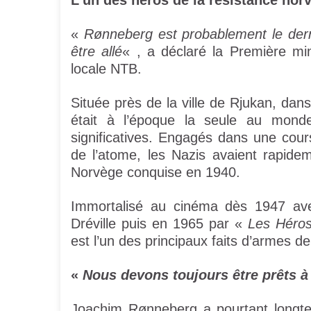
L’un des héros de la résistance nor
«
Rønneberg est probablement le dern
être allé
« , a déclaré la Première mi
locale NTB.
Située près de la ville de Rjukan, dan
était à l’époque la seule au monde
significatives. Engagés dans une cours
de l’atome, les Nazis avaient rapideme
Norvège conquise en 1940.
Immortalisé au cinéma dès 1947 a
Dréville puis en 1965 par «
Les Héro
est l’un des principaux faits d’armes d
«
Nous devons toujours être prêts à l
Joachim Rønneberg a pourtant longtem