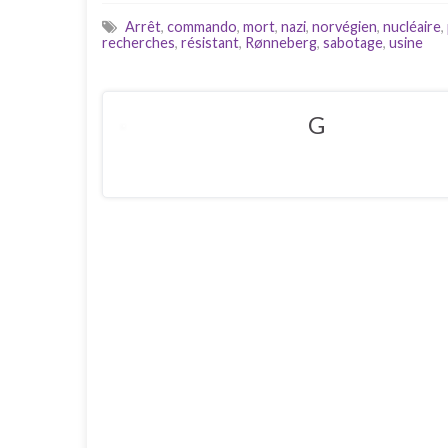
Arrêt
,
commando
,
mort
,
nazi
,
norvégien
,
nucléaire
,
recherches
,
résistant
,
Rønneberg
,
sabotage
,
usine
G