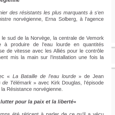
végienne
ier des résistants les plus marquants à s’en
nistre norvégienne, Erna Solberg, à l’agence
s le sud de la Norvège, la centrale de Vemork
 à produire de l’eau lourde en quantités
e de vitesse avec les Alliés pour le contrôle
nt mis la main sur l’installation une fois la
vec «
La Bataille de l’eau lourde
» de Jean
s de Télémark
» avec Kirk Douglas, l’épisode
e la Résistance norvégienne.
utter pour la paix et la liberté
«
ps été réticent à parler de ce qu’il a vécu