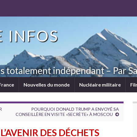
 INFOS
ns totalement indépendant – Par Sa
France
Nouvelles du monde
Nucléaire militaire
Fi
R
POURQUOI DONALD TRUMP A ENVOYÉ SA
CONSEILLÈRE EN VISITE «SECRÈTE» À MOSCOU
 L’AVENIR DES DÉCHETS