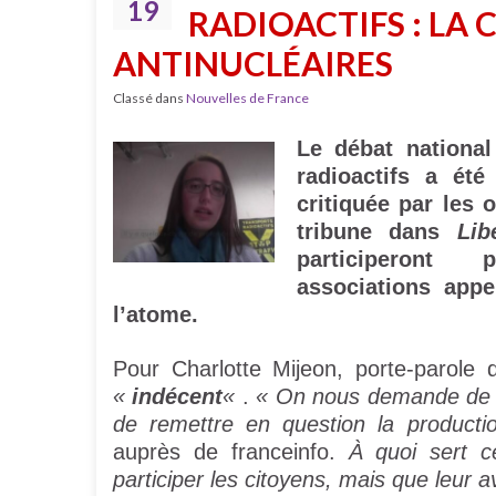
19
RADIOACTIFS : LA 
ANTINUCLÉAIRES
Classé dans
Nouvelles de France
Le débat national
radioactifs a été
critiquée par les 
tribune dans
Lib
participeron
associations app
l’atome.
Pour Charlotte Mijeon, porte-parole 
«
indécent
«
.
« On nous demande de pa
de remettre en question la productio
auprès de franceinfo.
À quoi sert ce
participer les citoyens, mais que leur 