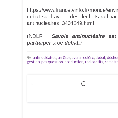
https://www.francetvinfo.fr/monde/env
debat-sur-l-avenir-des-dechets-radioact
antinucleaires_3404249.html
(NDLR :
Savoie antinucléaire es
participer à ce débat.
)
antinucléaires
,
arrêter
,
avenir
,
colère
,
débat
,
déche
gestion
,
pas question
,
production
,
radioactifs
,
remettr
G