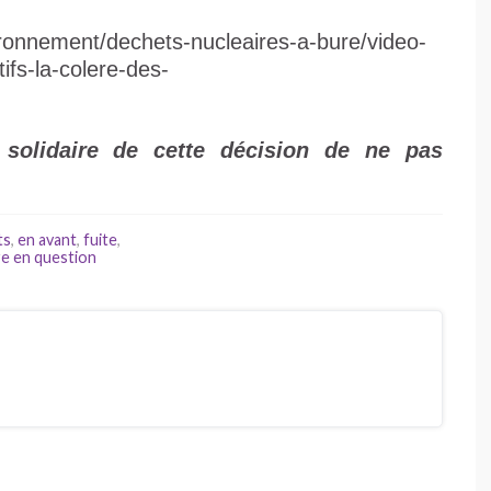
ironnement/dechets-nucleaires-a-bure/video-
ifs-la-colere-des-
t solidaire de cette décision de ne pas
ts
,
en avant
,
fuite
,
e en question