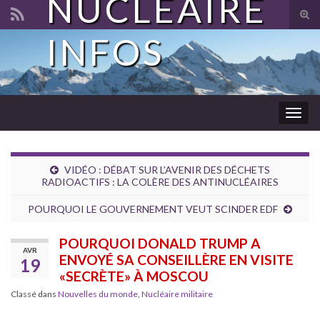
NUCLÉAIRE
Tog
sear
INFOS
Search for:
for
Togg
navig
VIDÉO : DÉBAT SUR L’AVENIR DES DÉCHETS
RADIOACTIFS : LA COLÈRE DES ANTINUCLÉAIRES
POURQUOI LE GOUVERNEMENT VEUT SCINDER EDF
POURQUOI DONALD TRUMP A
AVR
ENVOYÉ SA CONSEILLÈRE EN VISITE
19
«SECRÈTE» À MOSCOU
Classé dans
Nouvelles du monde
,
Nucléaire militaire