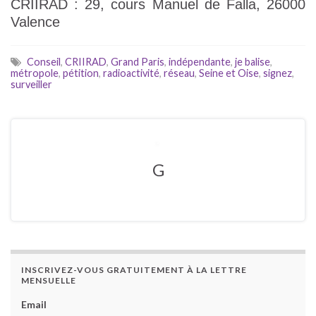
CRIIRAD : 29, cours Manuel de Falla, 26000
Valence
Conseil
,
CRIIRAD
,
Grand Paris
,
indépendante
,
je balise
,
métropole
,
pétition
,
radioactivité
,
réseau
,
Seine et Oise
,
signez
,
surveiller
G
INSCRIVEZ-VOUS GRATUITEMENT À LA LETTRE
MENSUELLE
Email