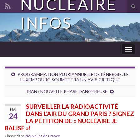
NUCLÉAIRE
Tog
sear
INFOS
Search for:
for
Togg
navig
PROGRAMMATION PLURIANNUELLE DE L’ÉNERGIE: LE
LUXEMBOURG SOUMETTRA UN AVIS CRITIQUE
IRAN : NOUVELLE PHASE DANGEREUSE
SURVEILLER LA RADIOACTIVITÉ
MAI
DANS L’AIR DU GRAND PARIS ? SIGNEZ
24
LA PÉTITION DE « NUCLÉAIRE JE
BALISE »!
Classé dans
Nouvelles de France