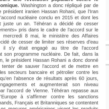
nomique.
Washington a donc répliqué par de
e président iranien Hassan Rohani, que l’Iran
l’accord nucléaire conclu en 2015 et dont les
out juste un an. Téhéran a décidé de cesser
ements
» pris dans le cadre de l’accord sur le
, mercredi 8 mai, le ministère des Affaires
décidé de cesser de limiter ses réserves d’eau
il s’y était engagé au titre de l’accord
ant son programme nucléaire. De fait, dans la
on, le président Hassan Rohani a donc donné
r tenter de sauver l’accord et de mettre en
s secteurs bancaire et pétrolier contre les
qu’en l’absence de résultats après 60 jours,
 engagements et augmenterait son niveau
par l’accord de Vienne. Téhéran repasse aux
Europe à s’affirmer contre les sanctions
emands, Français et Britanniques se contentent
Les mesures américaines visent les produits