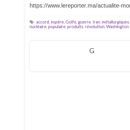
https://www.lereporter.ma/actualite-m
accord
,
espère
,
Golfe
,
guerre
,
Iran
,
métallurgiques
nucléaire
,
populaire
,
produits
,
révolution
,
Washington
G