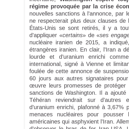
régime provoquée par la crise éco
nouvelles sanctions à l’annonce, par l
ne respecterait plus deux clauses de 
États-Unis se sont retirés, il y a t
d’appliquer «
certains
» de «
ses engag
nucléaire iranien de 2015, a indiqué
étrangères iranien. En clair, l’Iran a 
lourde et d’uranium enrichi comme 
international, signé à Vienne et limit
foulée de cette annonce de suspensi
60 jours aux autres signataires pou
œuvre leurs promesses de protéger le
sanctions de Washington. Il a ajouté 
Téhéran reviendrait sur d’autres
d’uranium enrichi, plafonné à 3,67% 
menaces nucléaires pour pousser l’
américaines qui asphyxient l’Iran. All
d’observer le bras de fer Iran-USA. 