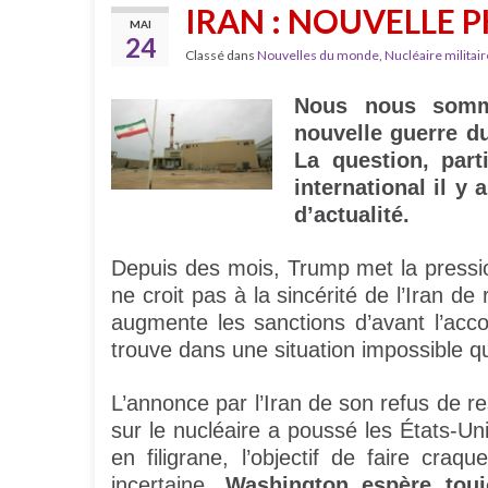
IRAN : NOUVELLE 
MAI
24
Classé dans
Nouvelles du monde
,
Nucléaire militair
Nous nous somm
nouvelle guerre du 
La question, part
international il y
d’actualité.
Depuis des mois, Trump met la pression
ne croit pas à la sincérité de l’Iran d
augmente les sanctions d’avant l’acc
trouve dans une situation impossible qu
L’annonce par l’Iran de son refus de re
sur le nucléaire a poussé les États-Un
en filigrane, l’objectif de faire craq
incertaine,
Washington espère touj