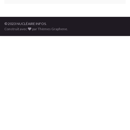
© 2023 NUCLÉAIRE INFOS.
Construit avec
par Thèmes Graphene.