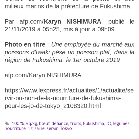
milieux marins de la préfecture de Fukushima.
Par afp.com/
Karyn NISHIMURA
, publié le
21/11/2019 à 05h25, mis à jour à 09h09
Photo en titre
:
Une employée du marché aux
poissons d’Iwaki pèse un poisson plat, dans la
région de Fukushima, le 1er octobre 2019
afp.com/Karyn NISHIMURA
https://www.lexpress.fr/actualites/1/actualite/se
rvir-ou-non-de-la-nourriture-de-fukushima-
pour-les-jo-de-tokyo_2108320.html
100 %
,
Bq/kg
,
bœuf
,
défiance
,
fruits
,
Fukushima
,
JO
,
légumes
,
nourriture
,
riz
,
saine
,
servir
,
Tokyo