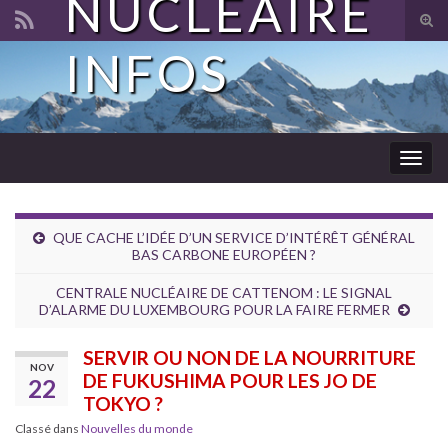
NUCLÉAIRE
Tog
sear
INFOS
Search for:
for
Togg
navig
QUE CACHE L’IDÉE D’UN SERVICE D’INTÉRÊT GÉNÉRAL
BAS CARBONE EUROPÉEN ?
CENTRALE NUCLÉAIRE DE CATTENOM : LE SIGNAL
D’ALARME DU LUXEMBOURG POUR LA FAIRE FERMER
SERVIR OU NON DE LA NOURRITURE
NOV
DE FUKUSHIMA POUR LES JO DE
22
TOKYO ?
Classé dans
Nouvelles du monde