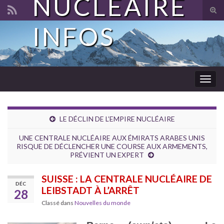
NUCLÉAIRE
Tog
sear
INFOS
Search for:
for
Togg
navig
LE DÉCLIN DE L’EMPIRE NUCLÉAIRE
UNE CENTRALE NUCLÉAIRE AUX ÉMIRATS ARABES UNIS
RISQUE DE DÉCLENCHER UNE COURSE AUX ARMEMENTS,
PRÉVIENT UN EXPERT
SUISSE : LA CENTRALE NUCLÉAIRE DE
DÉC
LEIBSTADT À L’ARRÊT
28
Classé dans
Nouvelles du monde