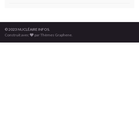
© 2023 NUCLÉAIRE INFOS.
Construit avec
par Thèmes Graphene.