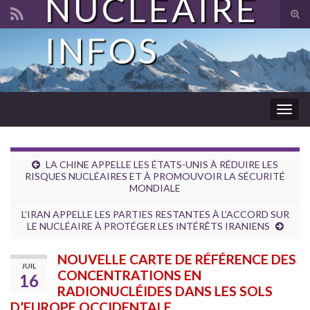
NUCLÉAIRE
Tog
sear
INFOS
Search for:
for
Togg
navig
LA CHINE APPELLE LES ÉTATS-UNIS À RÉDUIRE LES
RISQUES NUCLÉAIRES ET À PROMOUVOIR LA SÉCURITÉ
MONDIALE
L’IRAN APPELLE LES PARTIES RESTANTES À L’ACCORD SUR
LE NUCLÉAIRE À PROTÉGER LES INTÉRÊTS IRANIENS
NOUVELLE CARTE DE RÉFÉRENCE DES
JUIL
CONCENTRATIONS EN
16
RADIONUCLÉIDES DANS LES SOLS
D’EUROPE OCCIDENTALE