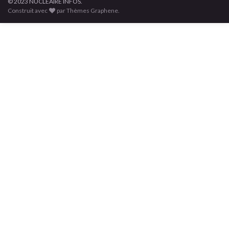
© 2023 NUCLÉAIRE INFOS.
Construit avec
par Thèmes Graphene.