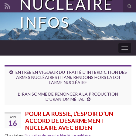
NUCLÉAIRE
Tog
sear
INFOS
Search for:
for
Togg
navig
ENTRÉE EN VIGUEUR DU TRAITÉ D’INTERDICTION DES
ARMES NUCLÉAIRES (TIAN): RENDONS HORS LA LOI
L’ARME NUCLÉAIRE
L’IRAN SOMMÉ DE RENONCER À LA PRODUCTION
D’URANIUM MÉTAL
POUR LA RUSSIE, L’ESPOIR D’UN
JAN
ACCORD DE DÉSARMEMENT
16
NUCLÉAIRE AVEC BIDEN
Classé dans
Nouvelles du monde
,
Nucléaire militaire