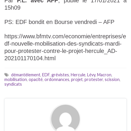
Par
P.L. avec AFP
, publié le 17/01/2021 à
15h09
PS: EDF bondit en Bourse vendredi – AFP
https://www.bfmtv.com/economie/entreprises/e
df-nouvelle-mobilisation-des-syndicats-mardi-
pour-protester-contre-le-projet-hercule_AD-
202101170104.html
démantèlement
,
EDF
,
grévistes
,
Hercule
,
Lévy
,
Macron
,
mobilisation
,
opacité
,
ordonnances
,
projet
,
protester
,
scission
,
syndicats