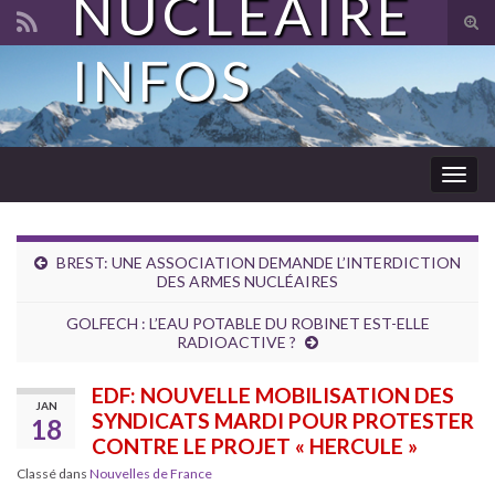
NUCLÉAIRE
Tog
sear
INFOS
Search for:
for
Togg
navig
BREST: UNE ASSOCIATION DEMANDE L’INTERDICTION
DES ARMES NUCLÉAIRES
GOLFECH : L’EAU POTABLE DU ROBINET EST-ELLE
RADIOACTIVE ?
EDF: NOUVELLE MOBILISATION DES
JAN
SYNDICATS MARDI POUR PROTESTER
18
CONTRE LE PROJET « HERCULE »
Classé dans
Nouvelles de France