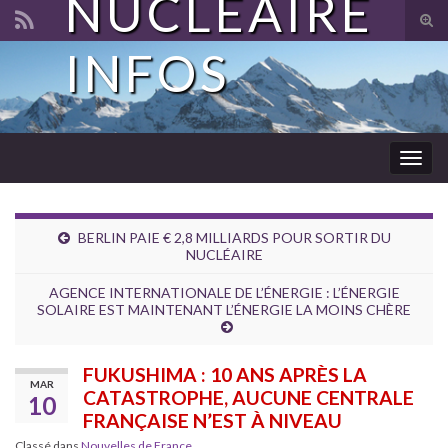
NUCLÉAIRE
Tog
sear
INFOS
Search for:
for
Togg
navig
BERLIN PAIE € 2,8 MILLIARDS POUR SORTIR DU
NUCLÉAIRE
AGENCE INTERNATIONALE DE L’ÉNERGIE : L’ÉNERGIE
SOLAIRE EST MAINTENANT L’ÉNERGIE LA MOINS CHÈRE
FUKUSHIMA : 10 ANS APRÈS LA
MAR
CATASTROPHE, AUCUNE CENTRALE
10
FRANÇAISE N’EST À NIVEAU
Classé dans
Nouvelles de France