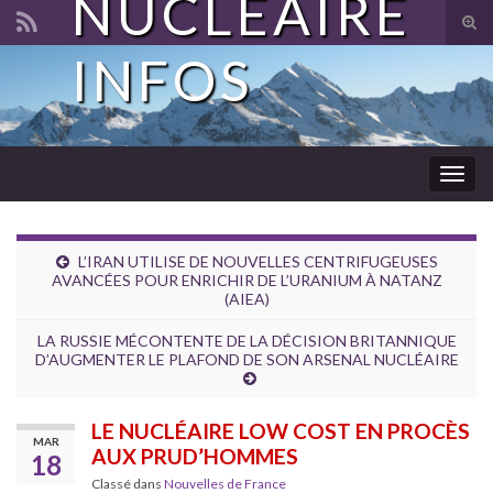
NUCLÉAIRE
Tog
sear
INFOS
Search for:
for
Togg
navig
L’IRAN UTILISE DE NOUVELLES CENTRIFUGEUSES
AVANCÉES POUR ENRICHIR DE L’URANIUM À NATANZ
(AIEA)
LA RUSSIE MÉCONTENTE DE LA DÉCISION BRITANNIQUE
D’AUGMENTER LE PLAFOND DE SON ARSENAL NUCLÉAIRE
LE NUCLÉAIRE LOW COST EN PROCÈS
MAR
AUX PRUD’HOMMES
18
Classé dans
Nouvelles de France