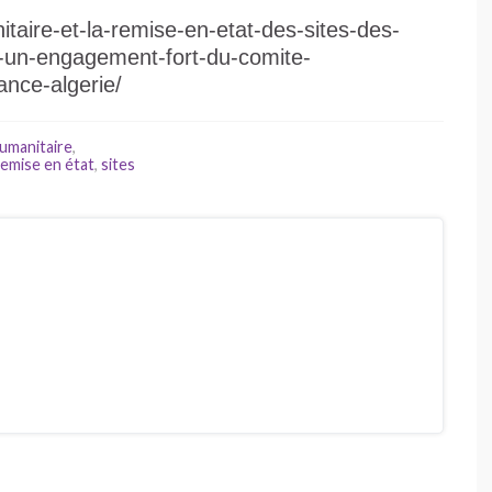
itaire-et-la-remise-en-etat-des-sites-des-
re-un-engagement-fort-du-comite-
ance-algerie/
umanitaire
,
remise en état
,
sites