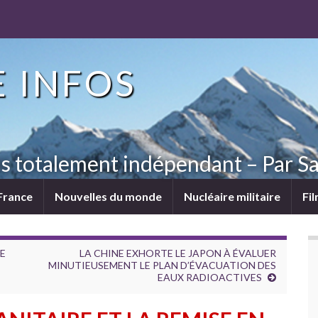
 INFOS
ns totalement indépendant – Par Sa
France
Nouvelles du monde
Nucléaire militaire
Fi
RE
LA CHINE EXHORTE LE JAPON À ÉVALUER
MINUTIEUSEMENT LE PLAN D’ÉVACUATION DES
EAUX RADIOACTIVES