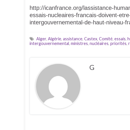
http://icanfrance.org/lassistance-human
essais-nucleaires-francais-doivent-et
intergouvernemental-de-haut-niveau-fr
Alger
,
Algérie
,
assistance
,
Castex
,
Comité
,
essais
,
h
intergouvernemental
,
ministres
,
nucléaires
,
priorités
,
G