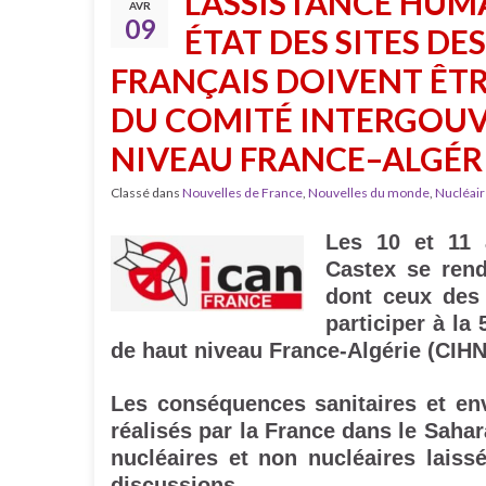
L’ASSISTANCE HUMA
AVR
09
ÉTAT DES SITES DE
FRANÇAIS DOIVENT ÊT
DU COMITÉ INTERGOU
NIVEAU FRANCE–ALGÉR
Classé dans
Nouvelles de France
,
Nouvelles du monde
,
Nucléair
Les 10 et 11 a
Castex se rend
dont ceux des 
participer à la 
de haut niveau France-Algérie (CIHN
Les conséquences sanitaires et en
réalisés par la France dans le Sahar
nucléaires et non nucléaires laiss
discussions.