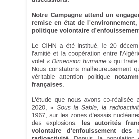
Notre Campagne attend un engageme
remise en état de l’environnement,
politique volontaire d’enfouissemen
Le CIHN a été institué, le 20 décemb
l’amitié et la coopération entre l’Alg
volet «
Dimension humaine
» qui trait
Nous constatons malheureusement que c
véritable attention politique
notamme
françaises
.
L’étude que nous avons co-réalisée 
2020, «
Sous la Sable, la radioactiv
1967, sur les zones d’essais nucléaire
des explosions,
les autorités fra
volontaire d’enfouissement des 
radioactivité
. Depuis, la populatio