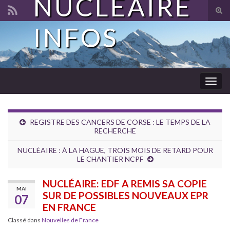
NUCLÉAIRE
Tog
sear
INFOS
Search for:
for
Togg
navig
REGISTRE DES CANCERS DE CORSE : LE TEMPS DE LA
RECHERCHE
NUCLÉAIRE : À LA HAGUE, TROIS MOIS DE RETARD POUR
LE CHANTIER NCPF
NUCLÉAIRE: EDF A REMIS SA COPIE
MAI
SUR DE POSSIBLES NOUVEAUX EPR
07
EN FRANCE
Classé dans
Nouvelles de France