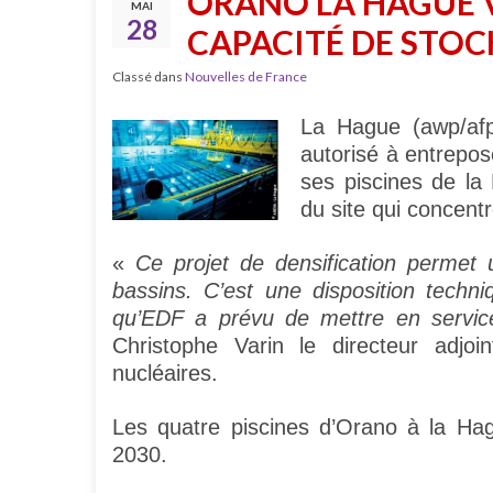
ORANO LA HAGUE 
MAI
28
CAPACITÉ DE STOC
Classé dans
Nouvelles de France
La Hague (awp/afp
autorisé à entrepos
ses piscines de la 
du site qui concent
«
Ce projet de densification permet
bassins. C’est une disposition techn
qu’EDF a prévu de mettre en servi
Christophe Varin le directeur adjo
nucléaires.
Les quatre piscines d’Orano à la Ha
2030.