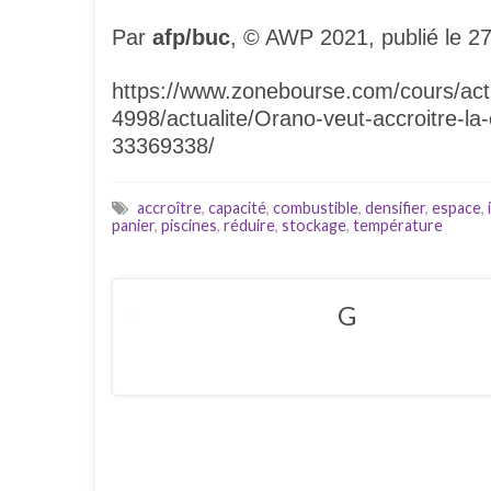
Par
afp/buc
, © AWP 2021, publié le 2
https://www.zonebourse.com/cours/
4998/actualite/Orano-veut-accroitre-la
33369338/
accroître
,
capacité
,
combustible
,
densifier
,
espace
,
panier
,
piscines
,
réduire
,
stockage
,
température
G