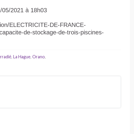
7/05/2021 à 18h03
action/ELECTRICITE-DE-FRANCE-
-capacite-de-stockage-de-trois-piscines-
irradié
,
La Hague
,
Orano
,